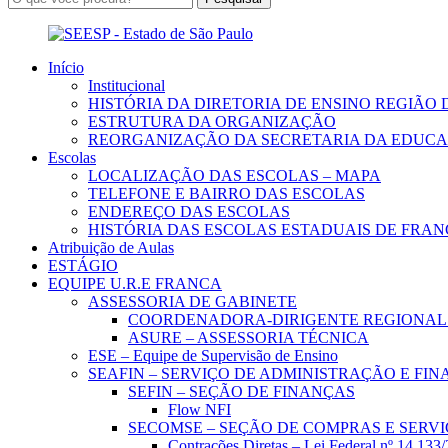
Início
Institucional
HISTÓRIA DA DIRETORIA DE ENSINO REGIÃO
ESTRUTURA DA ORGANIZAÇÃO
REORGANIZAÇÃO DA SECRETARIA DA EDUCAÇ
Escolas
LOCALIZAÇÃO DAS ESCOLAS – MAPA
TELEFONE E BAIRRO DAS ESCOLAS
ENDEREÇO DAS ESCOLAS
HISTÓRIA DAS ESCOLAS ESTADUAIS DE FRAN
Atribuição de Aulas
ESTÁGIO
EQUIPE U.R.E FRANCA
ASSESSORIA DE GABINETE
COORDENADORA-DIRIGENTE REGIONAL 
ASURE – ASSESSORIA TÉCNICA
ESE – Equipe de Supervisão de Ensino
SEAFIN – SERVIÇO DE ADMINISTRAÇÃO E FI
SEFIN – SEÇÃO DE FINANÇAS
Flow NFI
SECOMSE – SEÇÃO DE COMPRAS E SERV
Contrações Diretas – Lei Federal nº 14.133