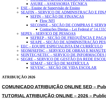
ASURE – ASSESSORIA TÉCNICA
ESE – Equipe de Supervisão de Ensino
SEAFIN – SERVIÇO DE ADMINISTRAÇÃO E FI
SEFIN – SEÇÃO DE FINANÇAS
Flow NFI
SECOMSE – SEÇÃO DE COMPRAS E SERV
Contrações Diretas – Lei Federal nº 14.133
SEPES – SERVIÇO DE PESSOAS
SEFREP – SEÇÃO DE FREQUÊNCIA E PA
SEAPE – SEÇÃO DE ADMINISTRAÇÃO PE
EEC – EQUIPE ESPECIALISTA EM CURRÍCULO
SEOM/SEFISC – SERVIÇO DE OBRAS E MANU
SEINTEC/SETEC – SERVIÇO DE INFORMAÇÕES
SEGRE – SERVIÇO DE GESTÃO DA REDE ESCO
SEMAT – SEÇÃO DE MATRÍCULA
SEVESC – SEÇÃO DE VIDA ESCOLAR
ATRIBUIÇÃO 2026
COMUNICADO ATRIBUIÇÃO ONLINE SED – Publi
TUTORIAL ATRIBUIÇÃO ONLINE – 2026 – Public